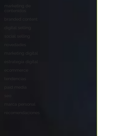
marketing de
contenidos
branded content
digital selling
social selling
novedades
marketing digital
estrategia digital
ecommerce
tendencias
paid media
seo
marca personal
recomendaciones