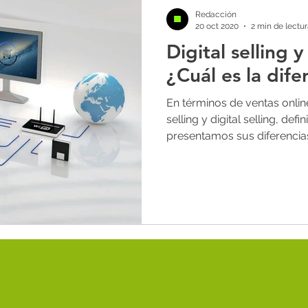
lling
novedades
marketing digital
estrate
Redacción
20 oct 2020
2 min de lectu
Digital selling y
as
paid media
seo
marca personal
r
¿Cuál es la dife
En términos de ventas onlin
selling y digital selling, def
presentamos sus diferencia