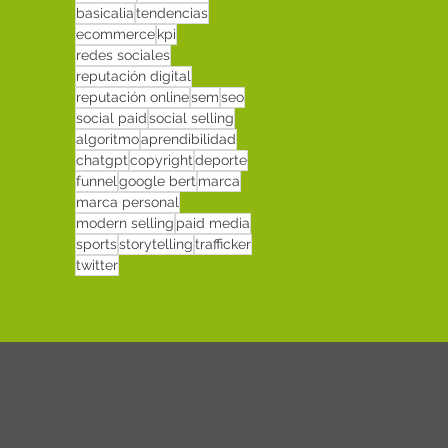
basicalia
tendencias
ecommerce
kpi
redes sociales
reputación digital
reputación online
sem
seo
social paid
social selling
algoritmo
aprendibilidad
chatgpt
copyright
deporte
funnel
google bert
marca
marca personal
modern selling
paid media
sports
storytelling
trafficker
twitter