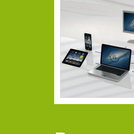
digital selling
social se
ecommerce
tendenci