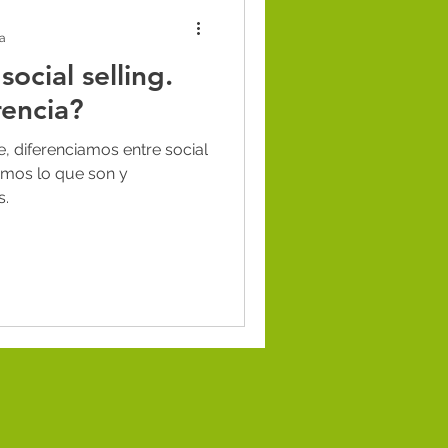
gia digital
ra
 social selling.
ecomendaciones
rencia?
e, diferenciamos entre social
inimos lo que son y
s.