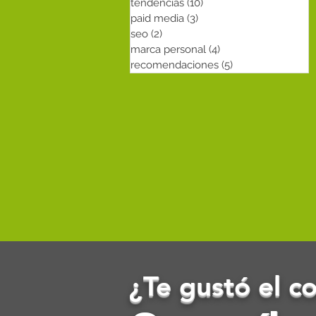
tendencias
(10)
10 entradas
paid media
(3)
3 entradas
seo
(2)
2 entradas
marca personal
(4)
4 entradas
recomendaciones
(5)
5 entradas
¿Te gustó el c