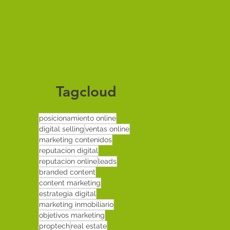
Tagcloud
posicionamiento online
digital selling
ventas online
marketing contenidos
reputacion digital
reputacion online
leads
branded content
content marketing
estrategia digital
marketing inmobiliario
objetivos marketing
proptech
real estate