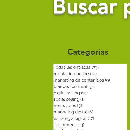
Buscar p
Categorías
Todas las entradas
(33)
33 entradas
reputación online
(10)
10 entradas
marketing de contenidos
(9)
9 entrada
branded content
(9)
9 entradas
digital selling
(10)
10 entradas
social selling
(1)
1 entrada
novedades
(3)
3 entradas
marketing digital
(6)
6 entradas
estrategia digital
(17)
17 entradas
ecommerce
(3)
3 entradas