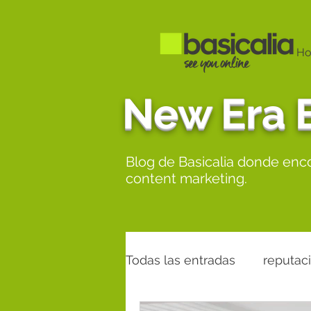
H
New Era 
Blog de Basicalia donde encon
content marketing.
Todas las entradas
reputac