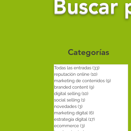
Buscar p
Categorías
Todas las entradas
(33)
33 entradas
reputación online
(10)
10 entradas
marketing de contenidos
(9)
9 entrada
branded content
(9)
9 entradas
digital selling
(10)
10 entradas
social selling
(1)
1 entrada
novedades
(3)
3 entradas
marketing digital
(6)
6 entradas
estrategia digital
(17)
17 entradas
ecommerce
(3)
3 entradas