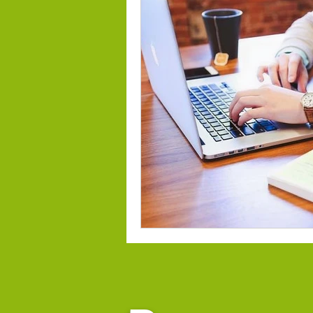
digital selling
social se
ecommerce
tendenci