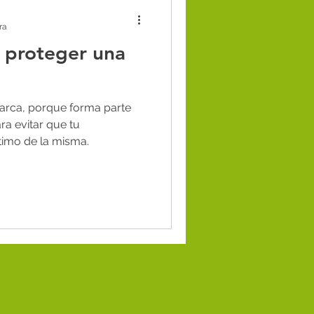
gia digital
ra
 proteger una
ecomendaciones
marca, porque forma parte
ra evitar que tu
timo de la misma.