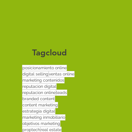
Tagcloud
posicionamiento online
digital selling
ventas online
marketing contenidos
reputacion digital
reputacion online
leads
branded content
content marketing
estrategia digital
marketing inmobiliario
objetivos marketing
proptech
real estate