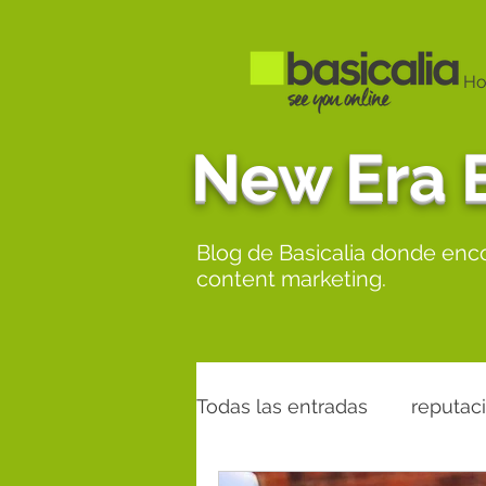
H
New Era 
Blog de Basicalia donde encon
content marketing.
Todas las entradas
reputac