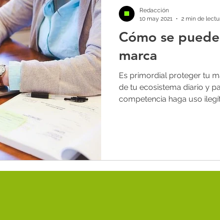
lling
novedades
marketing digital
estrate
Redacción
10 may 2021
2 min de lectu
Cómo se puede
as
paid media
seo
marca personal
r
marca
Es primordial proteger tu 
de tu ecosistema diario y pa
competencia haga uso ilegí