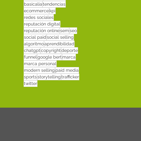
basicalia
tendencias
ecommerce
kpi
redes sociales
reputación digital
reputación online
sem
seo
social paid
social selling
algoritmo
aprendibilidad
chatgpt
copyright
deporte
funnel
google bert
marca
marca personal
modern selling
paid media
sports
storytelling
trafficker
twitter