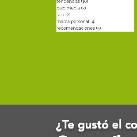
tendencias
(10)
10 entradas
paid media
(3)
3 entradas
seo
(2)
2 entradas
marca personal
(4)
4 entradas
recomendaciones
(5)
5 entradas
¿Te gustó el c